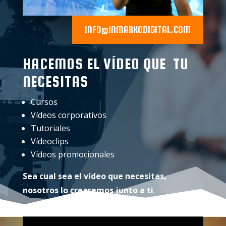
INFO@INMARKODIGITAL.COM
HACEMOS EL VÍDEO QUE TU
NECESITAS
Cursos
Vídeos corporativos
Tutoriales
Vídeoclips
Vídeos promocionales
Sea cual sea el vídeo que necesitas,
nosotros lo crearemos junto a ti
.
Reproductor