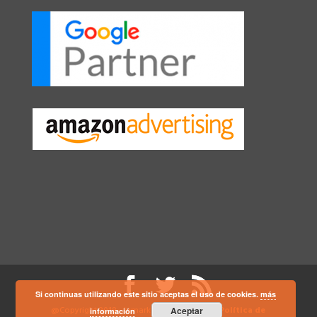
Si continuas utilizando este sitio aceptas el uso de cookies.
más
@Copyright 2018 - Inmarko -
Aviso Legal - Política de
Aceptar
información